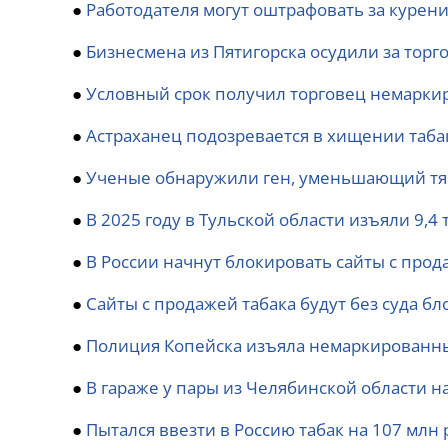
●
Работодателя могут оштрафовать за курен
●
Бизнесмена из Пятигорска осудили за торг
●
Условный срок получил торговец немарки
●
Астраханец подозревается в хищении таба
●
Ученые обнаружили ген, уменьшающий тя
●
В 2025 году в Тульской области изъяли 9,
●
В России начнут блокировать сайты с прод
●
Сайты с продажей табака будут без суда бл
●
Полиция Копейска изъяла немаркированный
●
В гараже у пары из Челябинской области на
●
Пытался ввезти в Россию табак на 107 млн