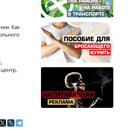
нии. Как
гольного
,
 центр,