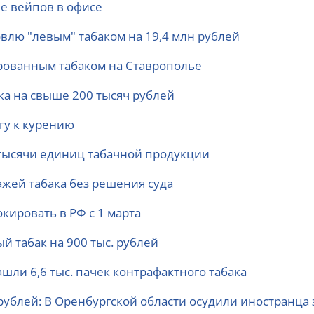
ие вейпов в офисе
овлю "левым" табаком на 19,4 млн рублей
рованным табаком на Ставрополье
ка на свыше 200 тысяч рублей
гу к курению
4 тысячи единиц табачной продукции
ажей табака без решения суда
окировать в РФ с 1 марта
 табак на 900 тыс. рублей
шли 6,6 тыс. пачек контрафактного табака
 рублей: В Оренбургской области осудили иностранца 