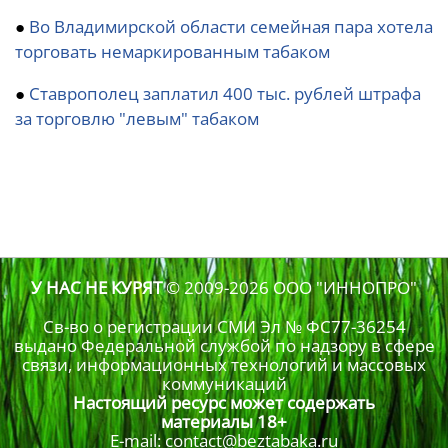
●
Во Владимирской области семейная пара хотела
торговать немаркированным табаком
●
Ставрополец заплатил 400 тыс. рублей штрафа
за торговлю "левым" табаком
У НАС НЕ КУРЯТ
© 2009-2026
ООО "ИННОПРО"
Св-во о регистрации СМИ Эл № ФС77-36254
выдано Федеральной службой по надзору в сфере
связи, информационных технологий и массовых
коммуникаций
Настоящий ресурс может содержать
материалы 18+
E-mail: contact@beztabaka.ru