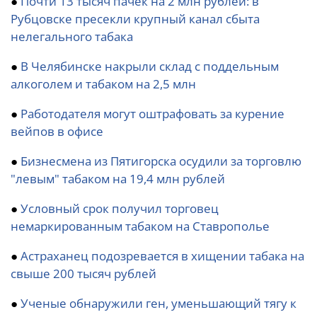
●
Почти 13 тысяч пачек на 2 млн рублей: в
Рубцовске пресекли крупный канал сбыта
нелегального табака
●
В Челябинске накрыли склад с поддельным
алкоголем и табаком на 2,5 млн
●
Работодателя могут оштрафовать за курение
вейпов в офисе
●
Бизнесмена из Пятигорска осудили за торговлю
"левым" табаком на 19,4 млн рублей
●
Условный срок получил торговец
немаркированным табаком на Ставрополье
●
Астраханец подозревается в хищении табака на
свыше 200 тысяч рублей
●
Ученые обнаружили ген, уменьшающий тягу к