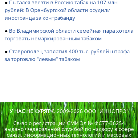
●
Пытался ввезти в Россию табак на 107 млн
рублей: В Оренбургской области осудили
иностранца за контрабанду
●
Во Владимирской области семейная пара хотела
торговать немаркированным табаком
●
Ставрополец заплатил 400 тыс. рублей штрафа
за торговлю "левым" табаком
У НАС НЕ КУРЯТ
© 2009-2026
ООО "ИННОПРО"
Св-во о регистрации СМИ Эл № ФС77-36254
выдано Федеральной службой по надзору в сфере
связи, информационных технологий и массовых