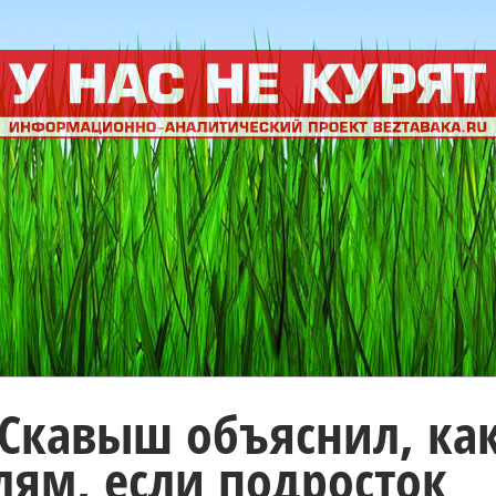
 Скавыш объяснил, ка
лям, если подросток