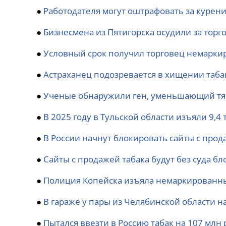
●
Работодателя могут оштрафовать за курен
●
Бизнесмена из Пятигорска осудили за торг
●
Условный срок получил торговец немарки
●
Астраханец подозревается в хищении таба
●
Ученые обнаружили ген, уменьшающий тя
●
В 2025 году в Тульской области изъяли 9,
●
В России начнут блокировать сайты с прод
●
Сайты с продажей табака будут без суда бл
●
Полиция Копейска изъяла немаркированный
●
В гараже у пары из Челябинской области на
●
Пытался ввезти в Россию табак на 107 млн