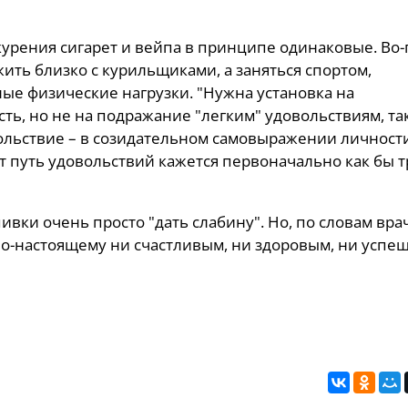
 курения сигарет и вейпа в принципе одинаковые. Во
жить близко с курильщиками, а заняться спортом,
ые физические нагрузки. "Нужна установка на
ть, но не на подражание "легким" удовольствиям, та
вольствие – в созидательном самовыражении личности
тот путь удовольствий кажется первоначально как бы т
ивки очень просто "дать слабину". Но, по словам врач
по-настоящему ни счастливым, ни здоровым, ни успе