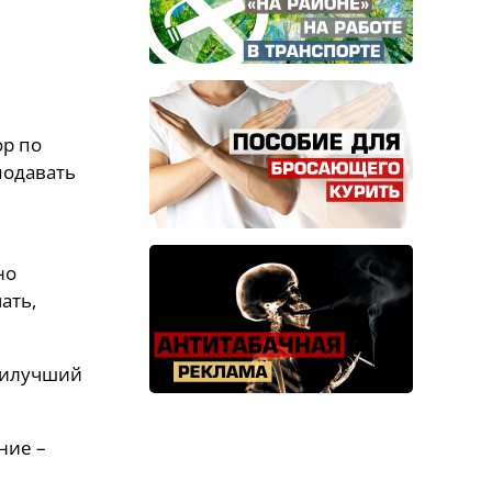
ор по
подавать
но
ать,
наилучший
ние –
–