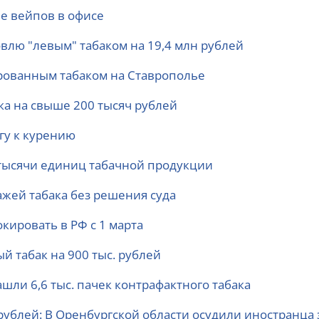
ие вейпов в офисе
овлю "левым" табаком на 19,4 млн рублей
рованным табаком на Ставрополье
ка на свыше 200 тысяч рублей
гу к курению
4 тысячи единиц табачной продукции
ажей табака без решения суда
окировать в РФ с 1 марта
 табак на 900 тыс. рублей
шли 6,6 тыс. пачек контрафактного табака
 рублей: В Оренбургской области осудили иностранца 