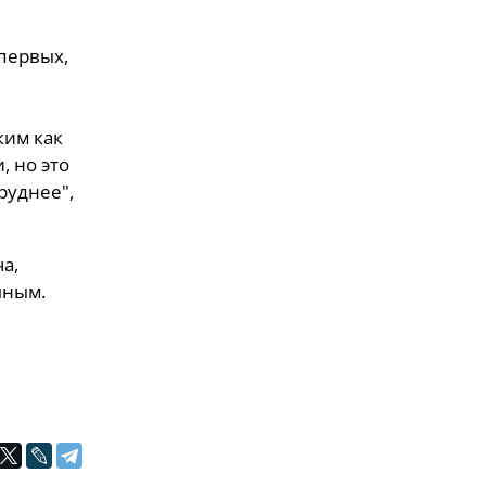
-первых,
ким как
, но это
руднее",
а,
шным.