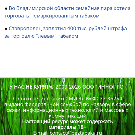
●
Во Владимирской области семейная пара хотела
торговать немаркированным табаком
●
Ставрополец заплатил 400 тыс. рублей штрафа
за торговлю "левым" табаком
У НАС НЕ КУРЯТ
© 2009-2026
ООО "ИННОПРО"
Св-во о регистрации СМИ Эл № ФС77-36254
выдано Федеральной службой по надзору в сфере
связи, информационных технологий и массовых
коммуникаций
Настоящий ресурс может содержать
материалы 18+
E-mail: contact@beztabaka.ru