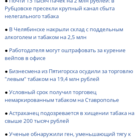
●
Почти 13 тысяч пачек на 2 млн рублей: в
Рубцовске пресекли крупный канал сбыта
нелегального табака
●
В Челябинске накрыли склад с поддельным
алкоголем и табаком на 2,5 млн
●
Работодателя могут оштрафовать за курение
вейпов в офисе
●
Бизнесмена из Пятигорска осудили за торговлю
"левым" табаком на 19,4 млн рублей
●
Условный срок получил торговец
немаркированным табаком на Ставрополье
●
Астраханец подозревается в хищении табака на
свыше 200 тысяч рублей
●
Ученые обнаружили ген, уменьшающий тягу к