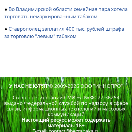
●
Во Владимирской области семейная пара хотела
торговать немаркированным табаком
●
Ставрополец заплатил 400 тыс. рублей штрафа
за торговлю "левым" табаком
У НАС НЕ КУРЯТ
© 2009-2026
ООО "ИННОПРО"
Св-во о регистрации СМИ Эл № ФС77-36254
выдано Федеральной службой по надзору в сфере
связи, информационных технологий и массовых
коммуникаций
Настоящий ресурс может содержать
материалы 18+
E-mail: contact@beztabaka.ru