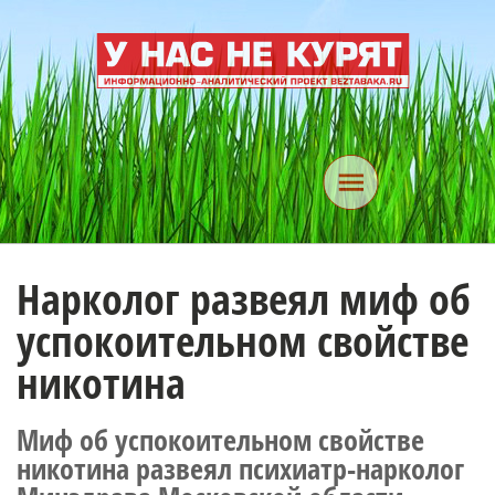
Нарколог развеял миф об
успокоительном свойстве
никотина
Миф об успокоительном свойстве
никотина развеял психиатр-нарколог