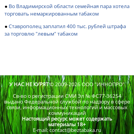
●
Во Владимирской области семейная пара хотела
торговать немаркированным табаком
●
Ставрополец заплатил 400 тыс. рублей штрафа
за торговлю "левым" табаком
У НАС НЕ КУРЯТ
© 2009-2026
ООО "ИННОПРО"
Св-во о регистрации СМИ Эл № ФС77-36254
выдано Федеральной службой по надзору в сфере
связи, информационных технологий и массовых
коммуникаций
Настоящий ресурс может содержать
материалы 18+
E-mail: contact@beztabaka.ru