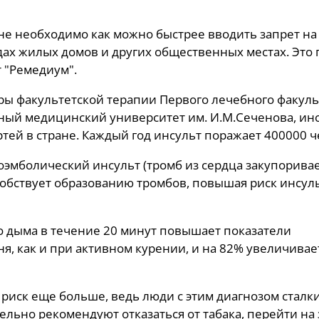
не необходимо как можно быстрее вводить запрет на
дах жилых домов и других общественных местах. Это
т "Ремедиум".
ры факультетской терапии Первого лечебного факуль
ый медицинский университет им. И.М.Сеченова, ин
ртей в стране. Каждый год инсульт поражает 400000 ч
оэмболический инсульт (тромб из сердца закупоривае
особствует образованию тромбов, повышая риск инсуль
о дыма в течение 20 минут повышает показатели
я, как и при активном курении, и на 82% увеличивае
 риск еще больше, ведь люди с этим диагнозом сталк
ельно рекомендуют отказаться от табака, перейти на