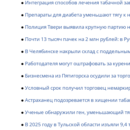
●
Интеграция способов лечения табачной з
●
Препараты для диабета уменьшают тягу к 
●
Полиция Твери выявила крупную партию н
●
Почти 13 тысяч пачек на 2 млн рублей: в 
●
В Челябинске накрыли склад с поддельным 
●
Работодателя могут оштрафовать за курен
●
Бизнесмена из Пятигорска осудили за торг
●
Условный срок получил торговец немарки
●
Астраханец подозревается в хищении таба
●
Ученые обнаружили ген, уменьшающий тя
●
В 2025 году в Тульской области изъяли 9,