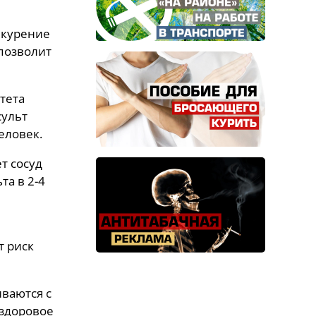
 курение
 позволит
тета
сульт
еловек.
т сосуд
та в 2-4
т риск
иваются с
 здоровое