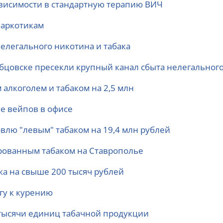
ависимости в стандартную терапию ВИЧ
наркотикам
елегального никотина и табака
Рубцовске пресекли крупный канал сбыта нелегального
алкоголем и табаком на 2,5 млн
ие вейпов в офисе
овлю "левым" табаком на 19,4 млн рублей
рованным табаком на Ставрополье
ка на свыше 200 тысяч рублей
гу к курению
4 тысячи единиц табачной продукции