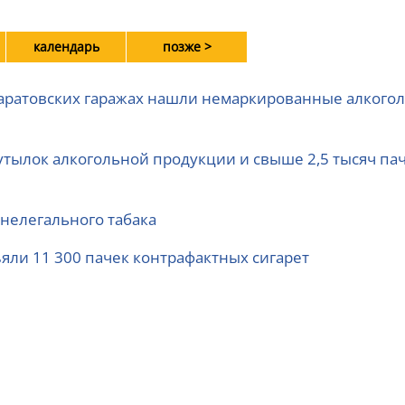
календарь
позже >
 саратовских гаражах нашли немаркированные алкогол
утылок алкогольной продукции и свыше 2,5 тысяч па
нелегального табака
ъяли 11 300 пачек контрафактных сигарет