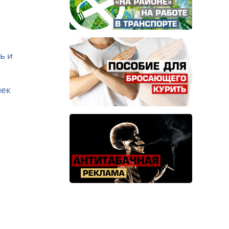
ь и
чек